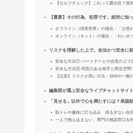
【セルフチェック】これって露出症？病
【重要】その行為、犯罪です。絶対に知
オフライン（現実世界）の場合：「公然
オンライン（ネット）の場合：「わいせ
リスクを理解した上で。合法かつ安全に
安全な方法① パートナーとの合意の上で
安全な方法② 同意のある相手と限定空間
【注意】リスクが高い方法：SNSや一般
編集部が選ぶ安全なライブチャットサイト
「見せる」以外で心を満たすには？承認
筋トレや趣味に打ち込み、揺るぎない自
一人で抱え込まない。専門の相談窓口を