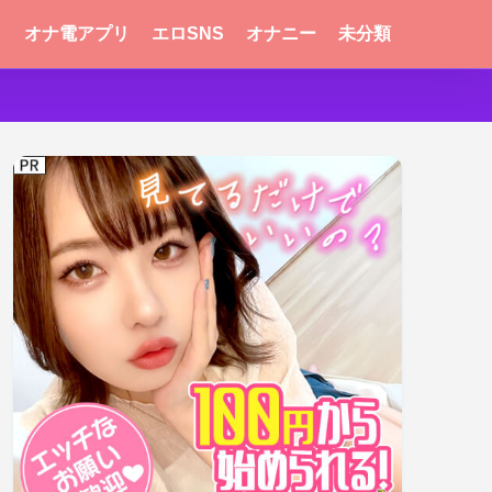
リ
オナ電アプリ
エロSNS
オナニー
未分類