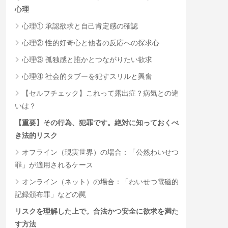
心理
心理① 承認欲求と自己肯定感の確認
心理② 性的好奇心と他者の反応への探求心
心理③ 孤独感と誰かとつながりたい欲求
心理④ 社会的タブーを犯すスリルと興奮
【セルフチェック】これって露出症？病気との違
いは？
【重要】その行為、犯罪です。絶対に知っておくべ
き法的リスク
オフライン（現実世界）の場合：「公然わいせつ
罪」が適用されるケース
オンライン（ネット）の場合：「わいせつ電磁的
記録頒布罪」などの罠
リスクを理解した上で。合法かつ安全に欲求を満た
す方法